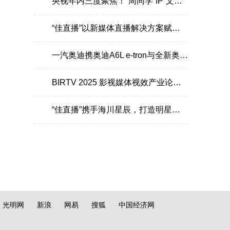
央视年内三度聚焦！“周同学”IP“文旅商演”模式引爆城市消费新生态
6
“佳直播”以新媒体直播解决方案赋能乌鲁木齐广播电视台融媒体转型升级
7
一汽奥迪携奥迪A6L e-tron与全新奥迪A6L鼎力支持2026大连夏季达沃斯
8
BIRTV 2025 影视媒体视效产业论坛：从技术到美学EOS C80受到芒果TV制作团队认可
9
“佳直播”携手海川星辰，打造明星感团播新体验！
10
光明网
新浪
网易
搜狐
中国经济网