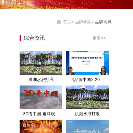
首页>
品牌学院>
品牌词典
综合资讯
更多>>
洪湖水浪打浪
《品牌中国》2021
·3D·MTV·王玉珍·洪
年中考数学试题分
湖实景
析（上）
3D看中国·走马观花
洪湖水浪打浪
看洪湖·2D
·2D·MTV·王玉珍·洪
湖实景