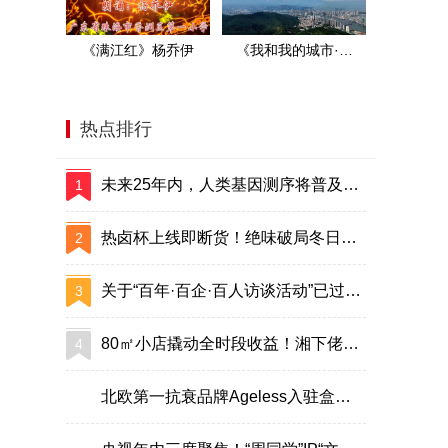
《满江红》杨乔伊
《我和我的城市·珠
海》央视展播
热点排行
未来25年内，人类基因测序将普及？ ——从华大实践看凯文·凯利预言可能性
1
热卤杯上线即断货！绝味破局冬日淡季，开辟餐桌新增量
2
关于“百年·百企·百人访谈活动”已过宣传时效的公告
3
80㎡小店撬动全时段收益！湘下佬打造"可复制的湖湘美食IP"
4
北欧第一抗衰品牌Ageless入驻盒马APP解锁年轻“肌”密
5