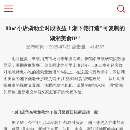
80㎡小店撬动全时段收益！湘下佬打造"可复制的
湖湘美食IP"
发布时间：2025-07-22
点击量：414557
七月盛夏，餐饮消费市场迎来年度高峰。据知名餐饮研究院数据
显示，暑期家庭聚餐订单量同比往期呈上涨趋势，18-30岁年轻客群
对地域特色小吃的搜索量激增30%以上。在这股消费热潮中，深耕湖
湘美食的湘下佬老长沙吃货铺正以“热鲜鲜货”战略破局——从后厨直
抵餐桌的现做臭豆腐、热腾的糖油粑粑、滚烫的鲜切米粉，用“烫嘴
的新鲜”重新定义年轻&家庭客群的快餐体验。
4.0门店华东密集落地！仅升级百日拓新店超十家
据了解，今年4月启动品牌4.0战略升级后，湘下佬进入扩张加速
度。截至7月中旬，新增了合肥、苏州、南京、浙江等地区的核心商