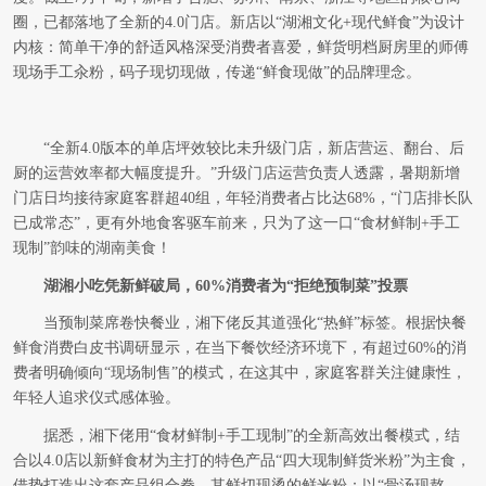
圈，已都落地了全新的4.0门店。新店以“湖湘文化+现代鲜食”为设计
内核：简单干净的舒适风格深受消费者喜爱，鲜货明档厨房里的师傅
现场手工汆粉，码子现切现做，传递“鲜食现做”的品牌理念。
“全新4.0版本的单店坪效较比未升级门店，新店营运、翻台、后
厨的运营效率都大幅度提升。”升级门店运营负责人透露，暑期新增
门店日均接待家庭客群超40组，年轻消费者占比达68%，“门店排长队
已成常态”，更有外地食客驱车前来，只为了这一口“食材鲜制+手工
现制”韵味的湖南美食！
湖湘小吃凭新鲜破局，60%消费者为“拒绝预制菜”投票
当预制菜席卷快餐业，湘下佬反其道强化“热鲜”标签。根据快餐
鲜食消费白皮书调研显示，在当下餐饮经济环境下，有超过60%的消
费者明确倾向“现场制售”的模式，在这其中，家庭客群关注健康性，
年轻人追求仪式感体验。
据悉，湘下佬用“食材鲜制+手工现制”的全新高效出餐模式，结
合以4.0店以新鲜食材为主打的特色产品“四大现制鲜货米粉”为主食，
借势打造出这套产品组合拳。其鲜切现烫的鲜米粉：以“骨汤现熬、