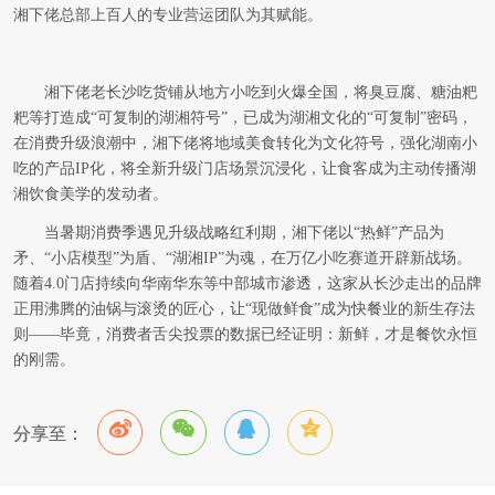
湘下佬总部上百人的专业营运团队为其赋能。
湘下佬老长沙吃货铺从地方小吃到火爆全国，将臭豆腐、糖油粑
粑等打造成“可复制的湖湘符号”，已成为湖湘文化的“可复制”密码，
在消费升级浪潮中，湘下佬将地域美食转化为文化符号，强化湖南小
吃的产品IP化，将全新升级门店场景沉浸化，让食客成为主动传播湖
湘饮食美学的发动者。
当暑期消费季遇见升级战略红利期，湘下佬以“热鲜”产品为
矛、“小店模型”为盾、“湖湘IP”为魂，在万亿小吃赛道开辟新战场。
随着4.0门店持续向华南华东等中部城市渗透，这家从长沙走出的品牌
正用沸腾的油锅与滚烫的匠心，让“现做鲜食”成为快餐业的新生存法
则——毕竟，消费者舌尖投票的数据已经证明：新鲜，才是餐饮永恒
的刚需。
分享至：