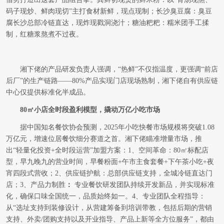
码子现炒、鲜肉现切”主打食材新鲜，现点现制；长沙臭豆腐：臭豆
腐长沙总部冷链直达，现炸现戳洞浇汁；糖油粑粑：糯米团手工揉
制，红糖浆熬煮不过夜。
湘下佬的产品研发负责人强调，“热鲜”不仅指温度，更强调“前店
后厂”的生产链路——80%产品实现门店现场熟制，湘下佬自有供应链
中心仅提供标准化半成品。
80㎡小店全时段盈利模型，撬动万亿小吃市场
据中国知名餐饮协会预测，2025年小吃快餐市场规模将突破1.08
万亿元，增速位居餐饮细分赛道之首。湘下佬瞄准增量市场，推
出“轻量化投资+全时段运营”加盟方案：1、空间革命：80㎡标配店
型，早九晚九的营业时间，早餐粉面+午市主食套餐+下午茶小吃+夜
宵四段式营收；2、供应链护航：总部供应链支持，全城冷链直达门
店；3、产品力制胜
：
专业餐饮研发团队持续开发新品，并实现标准
化，确保口味全国统一，品质始终如一。4、专业团队全程指导：
从“选址支持到装修设计，从营建筹备到培训带教，包括后期的营销
支持、外卖/团购支持以及开业指导、产品上新等全方位服务”，都由