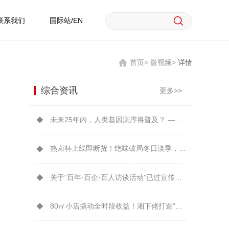
联系我们
国际站/EN
首页>
微视频>
详情
综合资讯
更多>>
未来25年内，人类基因测序将普及？ ——从华大实践看凯文·凯利预言可能性
热卤杯上线即断货！绝味破局冬日淡季，开辟餐桌新增量
关于“百年·百企·百人访谈活动”已过宣传时效的公告
80㎡小店撬动全时段收益！湘下佬打造"可复制的湖湘美食IP"