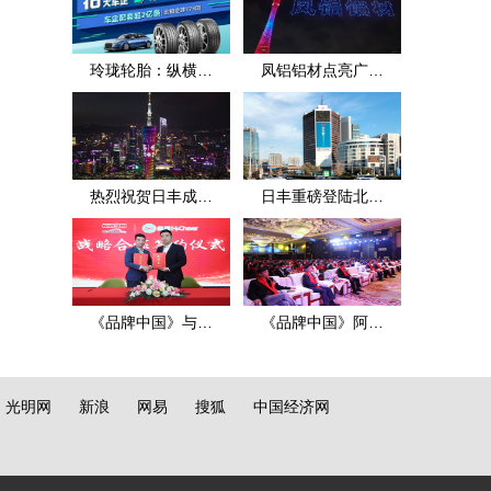
玲珑轮胎：纵横四
凤铝铝材点亮广州
海
地标
热烈祝贺日丰成立
日丰重磅登陆北京
25周年
京信大厦
《品牌中国》与氢
《品牌中国》阿米
辰品牌富氢水达成
巴·赢在中国：2021
战略合作
年（春季）标杆案
光明网
新浪
网易
搜狐
中国经济网
例百万大奖PK赛