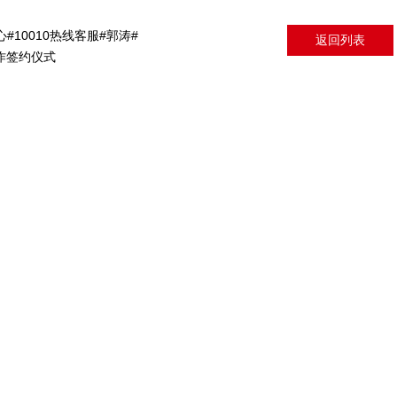
#10010热线客服#郭涛#
返回列表
作签约仪式