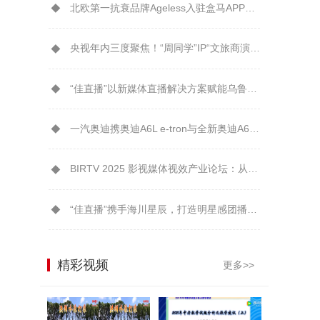
北欧第一抗衰品牌Ageless入驻盒马APP解锁年轻“肌”密
央视年内三度聚焦！“周同学”IP“文旅商演”模式引爆城市消费新生态
“佳直播”以新媒体直播解决方案赋能乌鲁木齐广播电视台融媒体转型升级
一汽奥迪携奥迪A6L e-tron与全新奥迪A6L鼎力支持2026大连夏季达沃斯
BIRTV 2025 影视媒体视效产业论坛：从技术到美学EOS C80受到芒果TV制作团队认可
“佳直播”携手海川星辰，打造明星感团播新体验！
精彩视频
更多>>