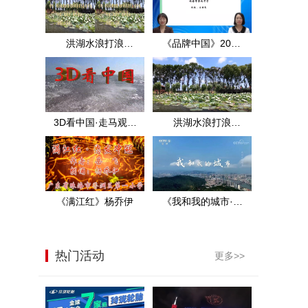
洪湖水浪打浪
《品牌中国》2021
·3D·MTV·王玉珍·洪
年中考数学试题分
湖实景
析（上）
3D看中国·走马观花
洪湖水浪打浪
看洪湖·2D
·2D·MTV·王玉珍·洪
湖实景
《满江红》杨乔伊
《我和我的城市·珠
海》央视展播
热门活动
更多>>