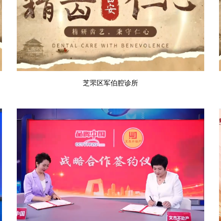
芝罘区军伯腔诊所