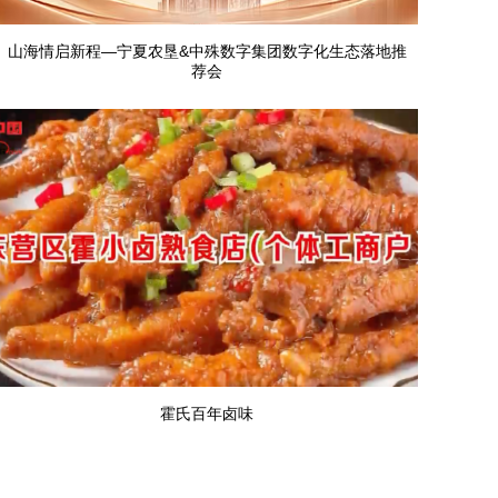
山海情启新程—宁夏农垦&中殊数字集团数字化生态落地推
荐会
霍氏百年卤味