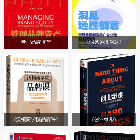
管理品牌资产
《洞见远胜创意》
《沃顿商学院品牌课》
《创业维艰》