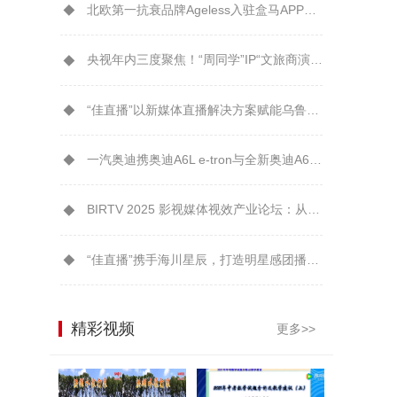
北欧第一抗衰品牌Ageless入驻盒马APP解锁年轻“肌”密
央视年内三度聚焦！“周同学”IP“文旅商演”模式引爆城市消费新生态
“佳直播”以新媒体直播解决方案赋能乌鲁木齐广播电视台融媒体转型升级
一汽奥迪携奥迪A6L e-tron与全新奥迪A6L鼎力支持2026大连夏季达沃斯
BIRTV 2025 影视媒体视效产业论坛：从技术到美学EOS C80受到芒果TV制作团队认可
“佳直播”携手海川星辰，打造明星感团播新体验！
精彩视频
更多>>