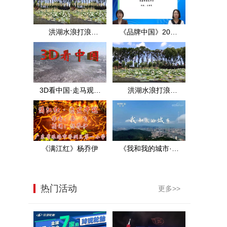
洪湖水浪打浪
《品牌中国》2021
·3D·MTV·王玉珍·洪
年中考数学试题分
湖实景
析（上）
3D看中国·走马观花
洪湖水浪打浪
看洪湖·2D
·2D·MTV·王玉珍·洪
湖实景
《满江红》杨乔伊
《我和我的城市·珠
海》央视展播
热门活动
更多>>