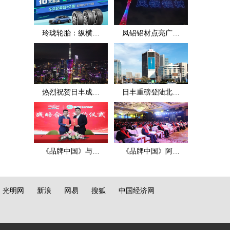
玲珑轮胎：纵横四
凤铝铝材点亮广州
海
地标
热烈祝贺日丰成立
日丰重磅登陆北京
25周年
京信大厦
《品牌中国》与氢
《品牌中国》阿米
辰品牌富氢水达成
巴·赢在中国：2021
战略合作
年（春季）标杆案
光明网
新浪
网易
搜狐
中国经济网
例百万大奖PK赛