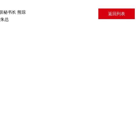
联秘书长 熊琼
返回列表
 朱总