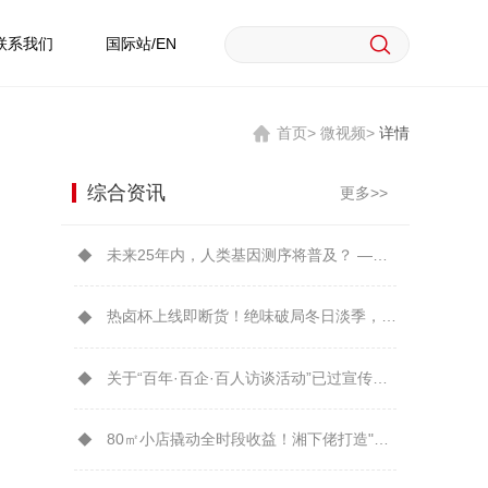
联系我们
国际站/EN
首页>
微视频>
详情
综合资讯
更多>>
未来25年内，人类基因测序将普及？ ——从华大实践看凯文·凯利预言可能性
热卤杯上线即断货！绝味破局冬日淡季，开辟餐桌新增量
关于“百年·百企·百人访谈活动”已过宣传时效的公告
80㎡小店撬动全时段收益！湘下佬打造"可复制的湖湘美食IP"