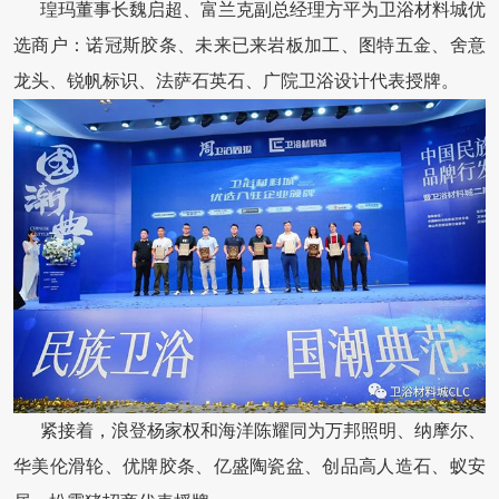
瑝玛董事长魏启超、富兰克副总经理方平为卫浴材料城优
选商户：诺冠斯胶条、未来已来岩板加工、图特五金、舍意
龙头、锐帆标识、法萨石英石、广院卫浴设计代表授牌。
紧接着，浪登杨家权和海洋陈耀同为万邦照明、纳摩尔、
华美伦滑轮、优牌胶条、亿盛陶瓷盆、创品高人造石、蚁安