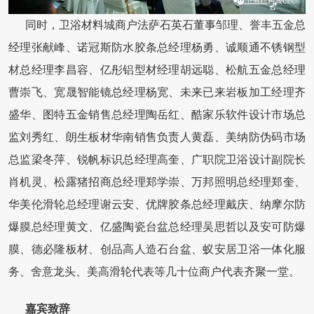
同时，卫浴材料城商户法萨石英石董事邹理、誉丰五金总
经理张献峰、诺冠斯防水胶条总经理杨勇、诚顺通不锈钢型
材总经理李昌容、亿彤铝型材经理胡远聪、松航五金总经理
曹崇飞、宽晟智能镜总经理杨宽、未来已来岩板加工经理齐
盛华、图特五金销售总经理陶岳红、酷家乐软件设计市场总
监刘秀红、朗生板材华南销售负责人黄磊、美纳防伪码市场
总监梁冬萍、锐帆标识总经理高奎、广职院卫浴设计副院长
肖机灵、松露猪招商总经理郑学崇、万邦照明总经理郑奎、
华美伦滑轮总经理谢云安、优牌胶条总经理戴庆、纳摩尔防
爆膜总经理黄文、亿盛陶瓷台盆总经理吴思哲以及安可防爆
膜、德必隆板材、创品高人造石台盆、蚁安居卫浴一体化服
务、舍意龙头、美高滑轮代表等几十位商户代表齐聚一堂。
嘉宾致辞