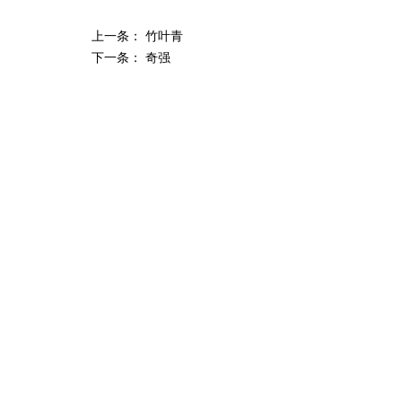
上一条： 竹叶青
下一条： 奇强