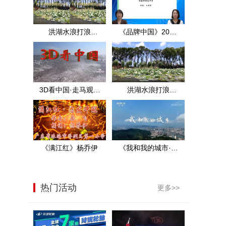
洪湖水浪打浪
《品牌中国》2021
·3D·MTV·王玉珍·洪
年中考数学试题分
湖实景
析（上）
3D看中国·走马观花
洪湖水浪打浪
看洪湖·2D
·2D·MTV·王玉珍·洪
湖实景
《满江红》杨乔伊
《我和我的城市·珠
海》央视展播
热门活动
更多>>