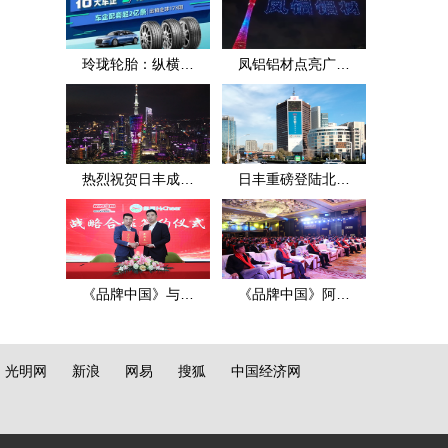
玲珑轮胎：纵横四
凤铝铝材点亮广州
海
地标
热烈祝贺日丰成立
日丰重磅登陆北京
25周年
京信大厦
《品牌中国》与氢
《品牌中国》阿米
辰品牌富氢水达成
巴·赢在中国：2021
战略合作
年（春季）标杆案
光明网
新浪
网易
搜狐
中国经济网
例百万大奖PK赛