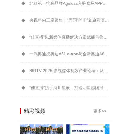
北欧第一抗衰品牌Ageless入驻盒马APP解锁年轻“肌”密
央视年内三度聚焦！“周同学”IP“文旅商演”模式引爆城市消费新生态
“佳直播”以新媒体直播解决方案赋能乌鲁木齐广播电视台融媒体转型升级
一汽奥迪携奥迪A6L e-tron与全新奥迪A6L鼎力支持2026大连夏季达沃斯
BIRTV 2025 影视媒体视效产业论坛：从技术到美学EOS C80受到芒果TV制作团队认可
“佳直播”携手海川星辰，打造明星感团播新体验！
精彩视频
更多>>