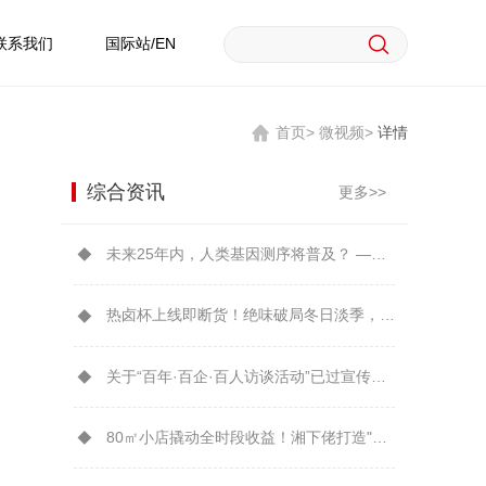
联系我们
国际站/EN
首页>
微视频>
详情
综合资讯
更多>>
未来25年内，人类基因测序将普及？ ——从华大实践看凯文·凯利预言可能性
热卤杯上线即断货！绝味破局冬日淡季，开辟餐桌新增量
关于“百年·百企·百人访谈活动”已过宣传时效的公告
80㎡小店撬动全时段收益！湘下佬打造"可复制的湖湘美食IP"