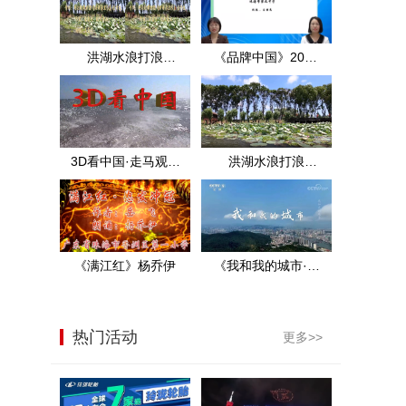
洪湖水浪打浪
《品牌中国》2021
·3D·MTV·王玉珍·洪
年中考数学试题分
湖实景
析（上）
3D看中国·走马观花
洪湖水浪打浪
看洪湖·2D
·2D·MTV·王玉珍·洪
湖实景
《满江红》杨乔伊
《我和我的城市·珠
海》央视展播
热门活动
更多>>