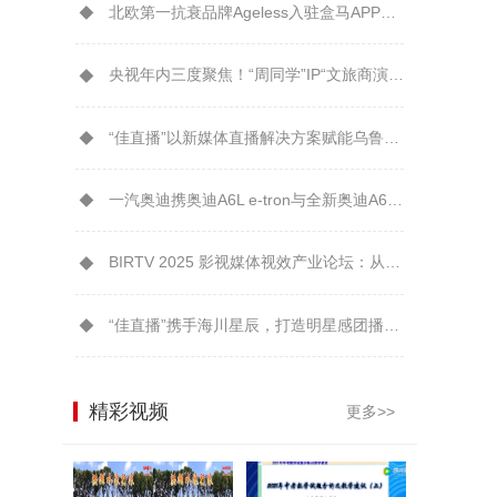
北欧第一抗衰品牌Ageless入驻盒马APP解锁年轻“肌”密
央视年内三度聚焦！“周同学”IP“文旅商演”模式引爆城市消费新生态
“佳直播”以新媒体直播解决方案赋能乌鲁木齐广播电视台融媒体转型升级
一汽奥迪携奥迪A6L e-tron与全新奥迪A6L鼎力支持2026大连夏季达沃斯
BIRTV 2025 影视媒体视效产业论坛：从技术到美学EOS C80受到芒果TV制作团队认可
“佳直播”携手海川星辰，打造明星感团播新体验！
精彩视频
更多>>