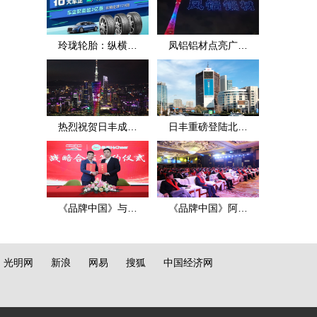
玲珑轮胎：纵横四
凤铝铝材点亮广州
海
地标
热烈祝贺日丰成立
日丰重磅登陆北京
25周年
京信大厦
《品牌中国》与氢
《品牌中国》阿米
辰品牌富氢水达成
巴·赢在中国：2021
战略合作
年（春季）标杆案
光明网
新浪
网易
搜狐
中国经济网
例百万大奖PK赛