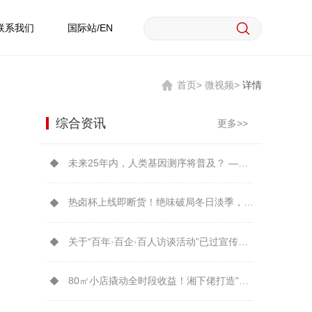
联系我们
国际站/EN
首页>
微视频>
详情
综合资讯
更多>>
未来25年内，人类基因测序将普及？ ——从华大实践看凯文·凯利预言可能性
热卤杯上线即断货！绝味破局冬日淡季，开辟餐桌新增量
关于“百年·百企·百人访谈活动”已过宣传时效的公告
80㎡小店撬动全时段收益！湘下佬打造"可复制的湖湘美食IP"